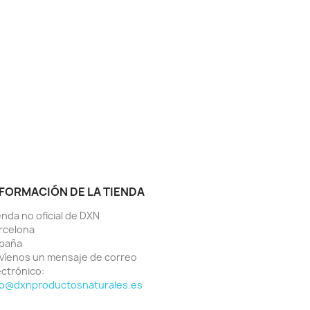
FORMACIÓN DE LA TIENDA
enda no oficial de DXN
rcelona
paña
víenos un mensaje de correo
ectrónico:
fo@dxnproductosnaturales.es