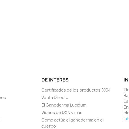
DE INTERES
IN
Ti
Certificados de los productos DXN
Ba
nes
Venta Directa
Es
El Ganoderma Lucidum
En
Videos de DXN y más
el
in
d
Como actúa el ganoderma en el
cuerpo