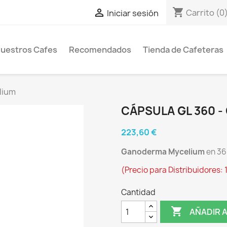
shopping_cart

Carrito
(0
Iniciar sesión
uestros Cafes
Recomendados
Tienda de Cafeteras
lium
CÁPSULA GL 360 
223,60 €
Ganoderma Mycelium
en 36
(Precio para Distribuidores: 
Cantidad

AÑADIR 