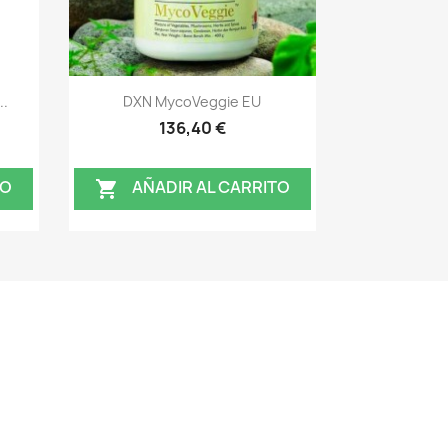
Vista rápida

..
DXN MycoVeggie EU
136,40 €
TO
AÑADIR AL CARRITO
