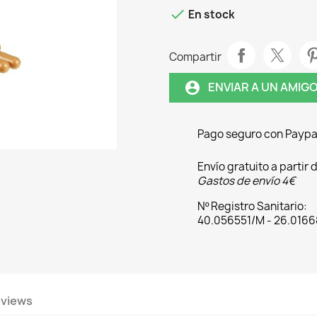

En stock
Compartir
ENVIAR A UN AMIG
account_circle
Pago seguro con Paypa
Envío gratuito a partir
Gastos de envío 4€
Nº Registro Sanitario:
40.056551/M - 26.016
views