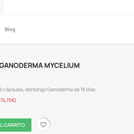
)
Blog
- GANODERMA MYCELIUM
0 cápsulas, del hongo Ganoderma de 18 días
174,70€)
favorite_border
AL CARRITO