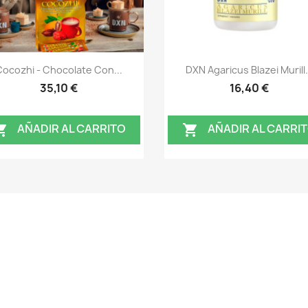
Vista rápida
Vista rápida


ocozhi - Chocolate Con...
DXN Agaricus Blazei Murill.
35,10 €
16,40 €
AÑADIR AL CARRITO
AÑADIR AL CARRI

