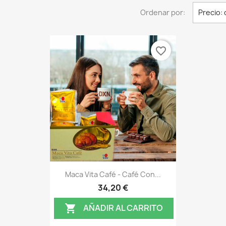
Ordenar por:
Precio: 
favorite_border
Vista rápida

Maca Vita Café - Café Con...
34,20 €
AÑADIR AL CARRITO
