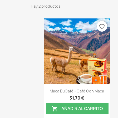
Hay 2 productos.
favorite_border
Vista rápida

Maca EuCafé - Café Con Maca
31,70 €
AÑADIR AL CARRITO
