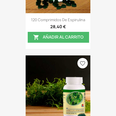
120 Comprimidos De Espirulina
28,40 €
AÑADIR AL CARRITO

favorite_border