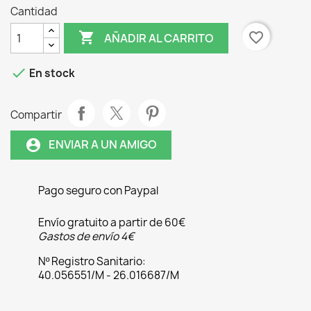
Cantidad

favorite_border
AÑADIR AL CARRITO

En stock
Compartir
ENVIAR A UN AMIGO
account_circle
Pago seguro con Paypal
Envío gratuito a partir de 60€
Gastos de envío 4€
Nº Registro Sanitario:
40.056551/M - 26.016687/M