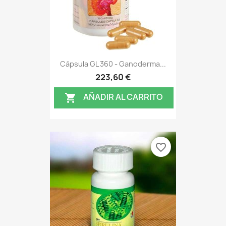
Cápsula GL 360 - Ganoderma...
223,60 €
AÑADIR AL CARRITO

favorite_border