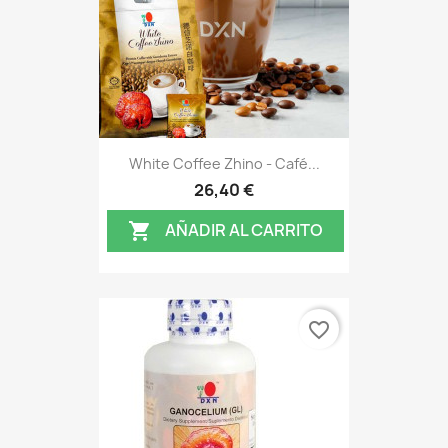
White Coffee Zhino - Café...
26,40 €
AÑADIR AL CARRITO

favorite_border