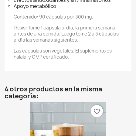
Efectos antioxidantes y antiinflamatorios
Apoyo metabólico
Contenido: 90 cápsulas por 300 mg.
Dosis: Tome 1 cápsula al día, la primera semana,
antes de una comida. Luego tome 2 a 3 cápsulas
al día las semanas siguientes.
Las cápsulas son vegetales. El suplemento es
halalal y GMP certificado.
4 otros productos en la misma
categoría:
favorite_border