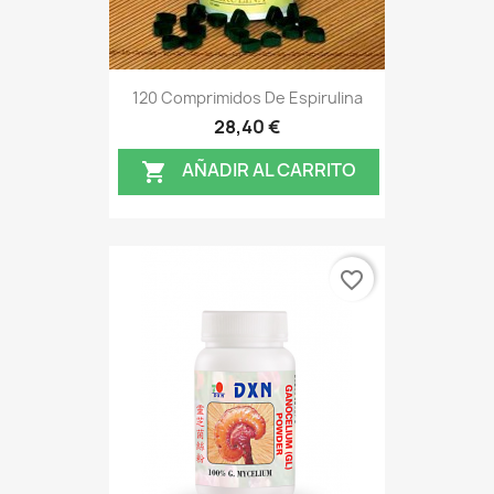
120 Comprimidos De Espirulina
28,40 €
AÑADIR AL CARRITO

favorite_border