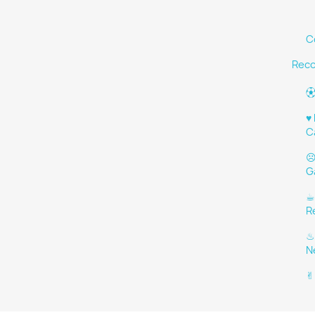
C
Rec
⚽
♥︎
C
☹
G
☕
R
♨
N
✌