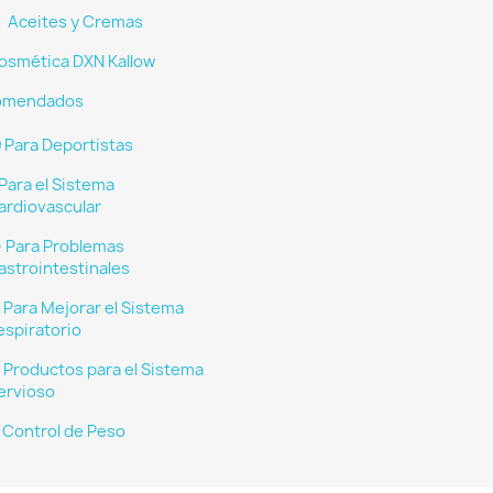
Aceites y Cremas
osmética DXN Kallow
omendados
︎ Para Deportistas
 Para el Sistema
ardiovascular
︎ Para Problemas
astrointestinales
︎ Para Mejorar el Sistema
espiratorio
︎ Productos para el Sistema
ervioso
︎ Control de Peso